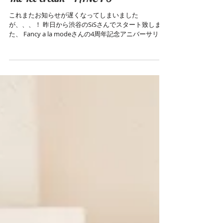
The Ice cream -"FANCY'S"-
これまたお知らせが遅くなってしまいました
が、、、！ 昨日から渋谷のSiSさんでスタート致しまし
た、 Fancy a la modeさんの4周年記念アニバーサリー
SHOP、 "The Ice Cream - FANCY'S-"にて、イベントの
ためにご用意した...