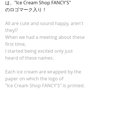
は、"Ice Cream Shop FANCY'S"
のロゴマーク入り！
All are cute and sound happy, aren't 
they!?
When we had a meeting about these 
first time,
I started being excited only just 
heard of these names.
Each ice cream are wrapped by the 
paper on which the logo of 
"Ice Cream Shop FANCY'S" is printed.