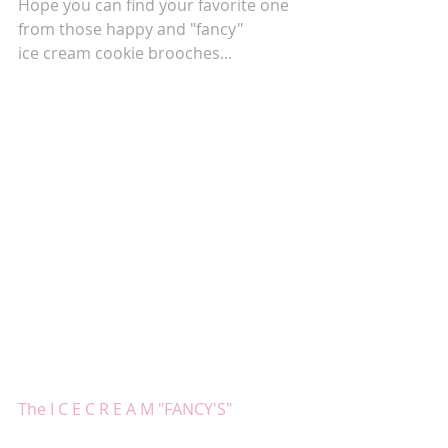
Hope you can find your favorite one 
from those happy and "fancy" 
ice cream cookie brooches...
The I C E C R E A M "FANCY'S" 