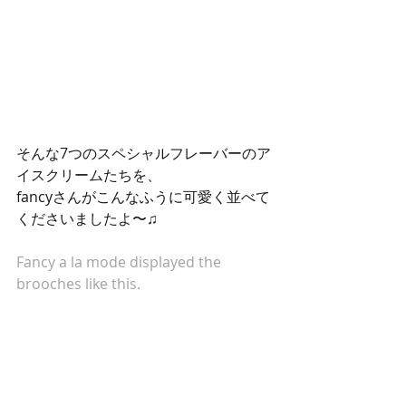
そんな7つのスペシャルフレーバーのア
イスクリームたちを、
fancyさんがこんなふうに可愛く並べて
くださいましたよ〜♫
Fancy a la mode displayed the 
brooches like this.