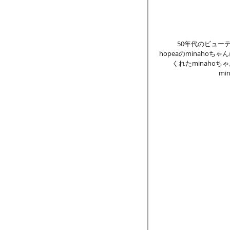
　50年代のビュー
hopeaのminah
くれたminaho
m