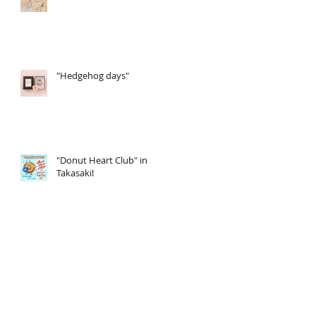
"Hedgehog days"
"Donut Heart Club" in
Takasaki!