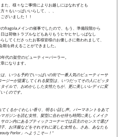
、また、様々なご事情によりお越しにはなれずとも
た方々もいっぱいいらして、、、
うございました！！
fragolaメインの催事でしたので、もう、準備段階から
当日は荷物トラブルなどもありもうヒヤヒヤしっぱなし
いらしてくださったお客様皆様のお優しさに救われまして、
会期を終えることができました。
50年代の架空のビューティーパーラー。
文章になります。
ロージーが提案してくれる髪型は、いつだってその人にピッタ
スタイルで、おめかしした女性たちが、更に美しいレディに変
ていくのです。
ルマガジンを読む女性、髪型に合わせ待ち時間に美しくメイク
、サロン内にあるブティックコーナーでは店主のセンスで選び
帽子、お洋服などをそれぞれに楽しむ女性も。さあ、あなたも
eauty Parlor」へようこそ—！"