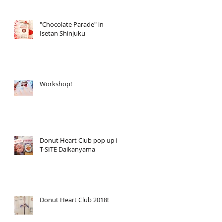
"Chocolate Parade" in
Isetan Shinjuku
Workshop!
Donut Heart Club pop up in
T-SITE Daikanyama
Donut Heart Club 2018!