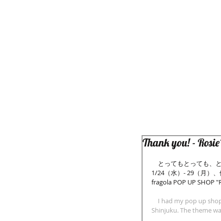
Thank you! - Rosie
　とってもとっても、
1/24（水）- 29（
fragola POP UP SHOP "R
　I had my pop up shop 
Shinjuku. The theme was