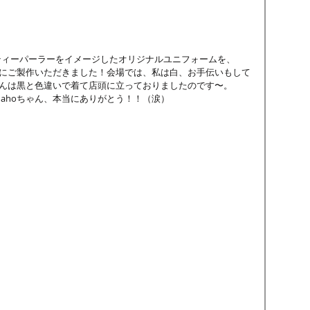
ティーパーラーをイメージしたオリジナルユニフォームを、
oちゃんにご製作いただきました！会場では、私は白、お手伝いもして
ちゃんは黒と色違いで着て店頭に立っておりましたのです〜。
inahoちゃん、本当にありがとう！！（涙）