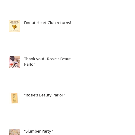
Donut Heart Club returns!
Thank you! - Rosie's Beauty
Parlor
"Rosie's Beauty Parlor"
"Slumber Party"