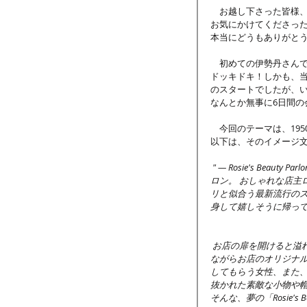
　お越し下さった皆様
お気にかけてくださっ
本当にどうもありがと
　初めての伊勢丹さんでの
ドッキドキ！しかも、
のスタートでしたが、
なんとか無事に6日間の
　今回のテーマは、19
以下は、そのイメージ
 " — Rosie's Beauty Parlorは、いつも予約でいっぱいの街で一番人気のビューティーサ
ロン。 おしゃれな店主
リと似合う最新流行の
身して嬉しそうに帰っ
 お店の扉を開けると溢れてくるかぐわしい香り、明るい話し声。パーマネントをあて
ながらお店のオリジナ
してもらう女性、また
抜かれた素敵な小物や
そんな、夢の「Rosie's B