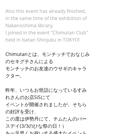
Also this event has already finished,
in the same time of the exhibition of 
Nakanoshima library,
I joined in the event "Chimutan Club" 
held in Isetan Shinjuku in TOKYO!
Chimutanとは、モンチッチでおなじみ
のセキグチさんによる
モンチッチのお友達のウサギのキャラ
クター。
昨年、いつもお世話になっているすみ
れさんのお店SiSにて
イベントが開催されましたが、そちら
の好評を受け、
この度は伊勢丹にて、チムたんのバー
スデイ(3/3のひな祭の日！）
を一足早くお祝いする盛大なイベント