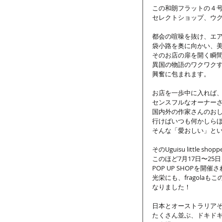
この和朗フラットの４
セレクトショップ、ウ
都会の喧噪を抜け、エ
袋小路を奥に向かい、
そのお店の扉を開く瞬
異国の物語のワクワク
興奮に包まれます。
お店を一歩中に入れば
センスフルなオーナー
国内外の作家さんのお
行けばいつも何かしら
そんな「愛おしい」と
そのUguisu little sh
このほど7月17日〜2
POP UP SHOPを開
光栄にも、fragola
なりました！
日本とオーストラリア
たくさん並ぶ、ドキド