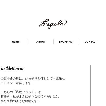
Home
ABOUT
SHOPPING
CONTACT
in Melborne
）の袋小路の奥に、ひっそりと佇むとても素敵な
パートメントがあります。
、こちらの「和朗フラット」は
洋館好き（私がまさにそうなのですが）には
された宝物のような建物です。