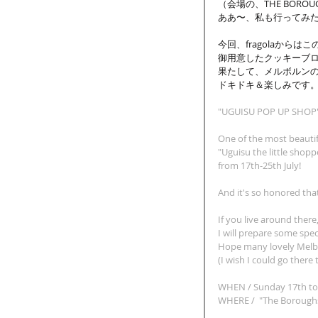
（会場の、THE BOR
ああ〜、私も行ってみ
今回、fragolaから
御用意したクッキーブ
果たして、メルボルン
ドキドキ＆楽しみです
"UGUISU POP UP SHOP"
One of the most beautif
"Uguisu the little shopp
from 17th-25th July!
And it's so honored that 
If you live around ther
I will prepare some spec
Hope many lovely Melbo
(I wish I could go there 
WHEN / Sunday 17th to
WHERE /  "
The Borough