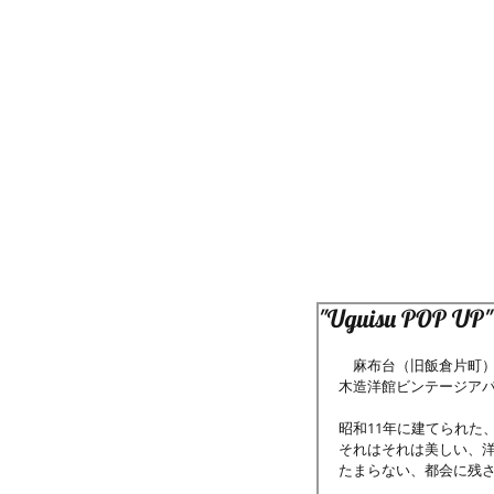
"Uguisu POP UP" 
　麻布台（旧飯倉片町
木造洋館ビンテージア
昭和11年に建てられた
それはそれは美しい、
たまらない、都会に残