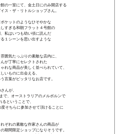
号館の一室にて、金土日にのみ開店する
グイス・ザ・リトルショップさん。
アポケットのようなひそやかな
美しすぎる和朗フラット４号館の
間、私はいつも幼い頃に読んだ
する１シーンを思い出すような
、雰囲気たっぷりの素敵な店内に、
さんが丁寧にセレクトされた
しゃれな商品が美しく並べられていて、
ほしいものに出会える、
いう言葉がピッタリなお店です。
oppeさんが、
5日まで、オーストラリアのメルボルンで
催されるということで、
もこの度そちらに参加させて頂けることに
それぞれの素敵な作家さんの商品が
キの期間限定ショップになりそうです。