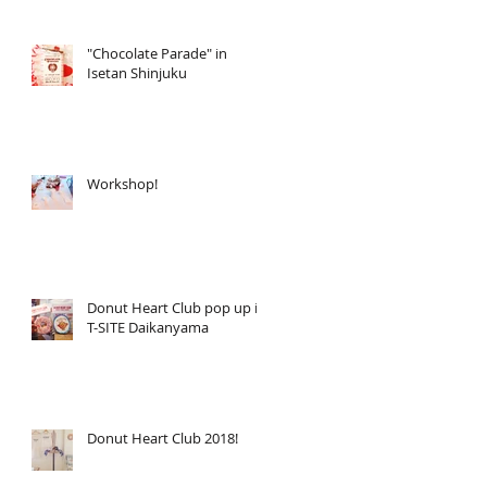
"Chocolate Parade" in
Isetan Shinjuku
Workshop!
Donut Heart Club pop up in
T-SITE Daikanyama
Donut Heart Club 2018!