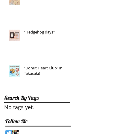
"Hedgehog days"
"Donut Heart Club" in
Takasaki!
Search By Tags
No tags yet.
Follow Me