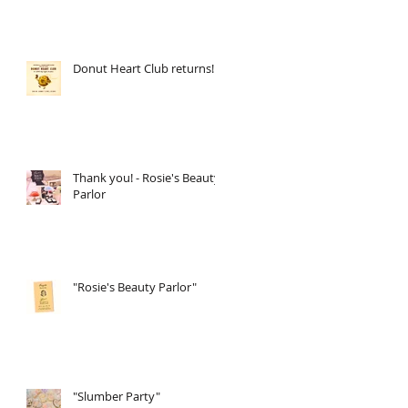
Donut Heart Club returns!
Thank you! - Rosie's Beauty
Parlor
"Rosie's Beauty Parlor"
"Slumber Party"