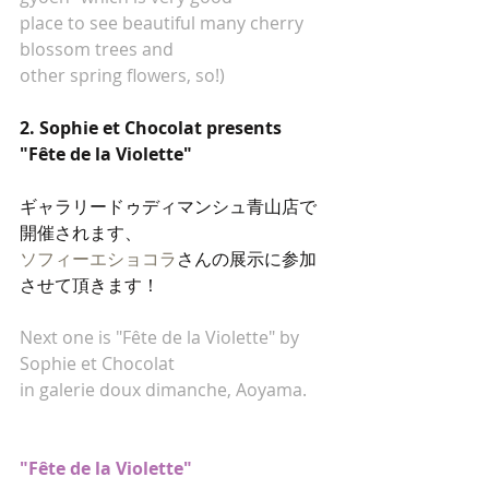
place to see beautiful many cherry 
blossom trees and 
other spring flowers, so!)
2. Sophie et Chocolat presents 
"Fête de la Violette"
ギャラリードゥディマンシュ青山店で
開催されます、
ソフィーエショコラ
さんの展示に参加
させて頂きます！
Next one is "Fête de la Violette" by 
Sophie et Chocolat
in galerie doux dimanche, Aoyama.
"Fête de la Violette"