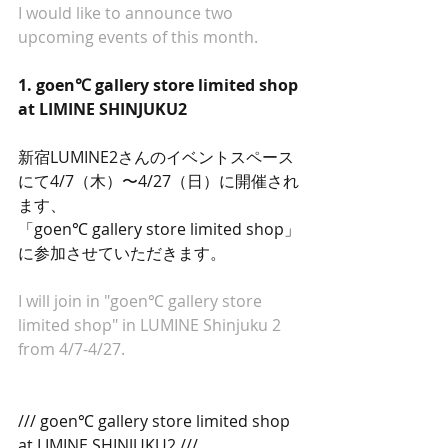
I would like to announce two 
upcoming events of this month.
1. goen℃ gallery store limited shop 
at LIMINE SHINJUKU2
新宿LUMINE2さんのイベントスペース
にて4/7（木）〜4/27（日）に開催され
ます、
「goen℃ gallery store limited shop」
に参加させていただきます。
I will join in "goen℃ gallery store 
limited shop" in LUMINE Shinjuku 2 
from 4/7-4/27.
/// goen℃ gallery store limited shop 
at LIMINE SHINJUKU2 ///