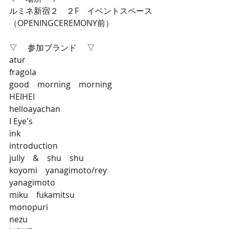
ルミネ新宿２　２F　イベントスペース
（OPENINGCEREMONY前）
▽ 　参加ブランド　 ▽
atur
fragola
good　morning　morning
HEIHEI
helloayachan
I Eye's
ink
introduction
jully　&　shu　shu
koyomi　yanagimoto/rey　
yanagimoto
miku　fukamitsu
monopuri
nezu