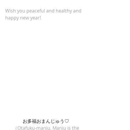
Wish you peaceful and healthy and 
happy new year!
お多福おまんじゅう♡ 
（Otafuku-manju. Manju is the 