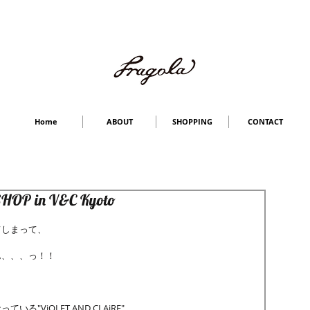
Home
ABOUT
SHOPPING
CONTACT
SHOP in V&C Kyoto
てしまって、
、、、っ！！ 
る"ViOLET AND CLAiRE"