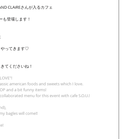
AND CLAiREさんが入るカフェ
ニューも登場します！
は
もやってきます♡
きてくださいね！ 
 LOVE"!
assic american foods and sweets which I love.
 POP and a bit funny items!
collaborated menu for this event with cafe S.O.U.!
d), 
y bagles will come!!
e!