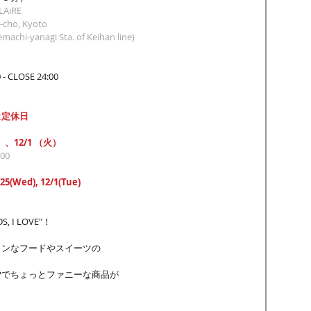
LAiRE
u-cho, Kyoto
machi-yanagi Sta. of Keihan line)
 CLOSE 24:00
は
定休日
）、12/1 （火）
:00
/25(Wed), 12/1(Tue)
I LOVE"！ 
カンなフードやスイーツの
Pでちょっとファニーな商品が
！