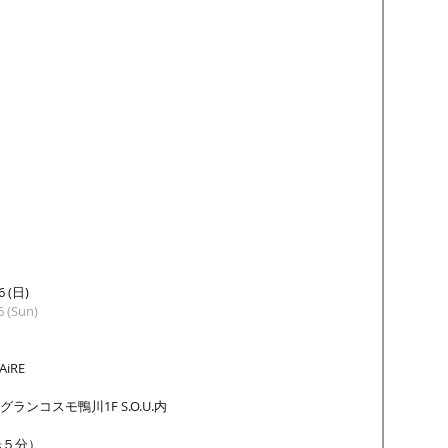
6 (日) 
6 (Sun)
AiRE
ランコスモ鴨川1F S.O.U.内
５分） 