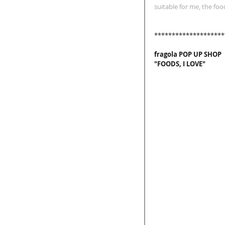
suitable for me, the foo
********************
fragola POP UP SHOP
"FOODS, I LOVE"