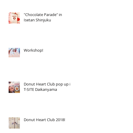
"Chocolate Parade" in
Isetan Shinjuku
Workshop!
Donut Heart Club pop up in
T-SITE Daikanyama
Donut Heart Club 2018!