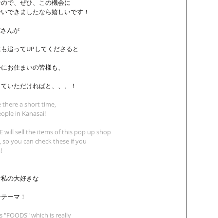
ので、ぜひ、この機会に 
いできましたなら嬉しいです！ 
Cさんが
も追ってUPしてくださると
外にお住まいの皆様も、
ていただければと、、、！ 
e there a short time,
ople in Kanasai!
will sell the items of this pop up shop
o, so you can check these if you 
!
な私の大好きな
テーマ！ 
s "FOODS" which is really 