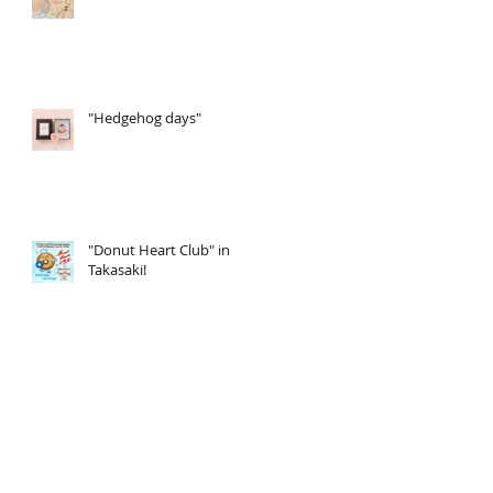
"Hedgehog days"
"Donut Heart Club" in
Takasaki!