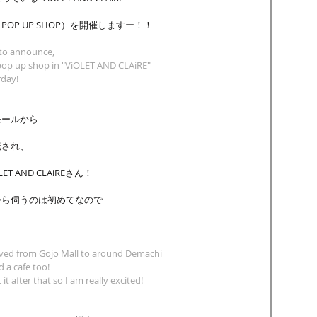
OP UP SHOP）を開催しますー！！ 
e to announce,
 pop up shop in "ViOLET AND CLAiRE"
rday!
モールから
転され、
 AND CLAiREさん！
から伺うのは初めてなので
ed from Gojo Mall to around Demachi
 a cafe too!
 it after that so I am really excited!