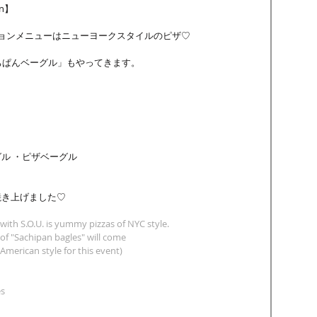
on】
ーションメニューはニューヨークスタイルのピザ♡
ちぱんベーグル」もやってきます。
ル ・ピザベーグル
き上げました♡ 
ith S.O.U. is yummy pizzas of NYC style.
 of "Sachipan bagles" will come
 American style for this event)
es