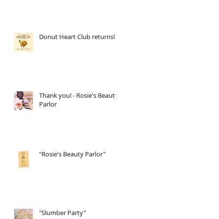
Donut Heart Club returns!
Thank you! - Rosie's Beauty
Parlor
"Rosie's Beauty Parlor"
"Slumber Party"