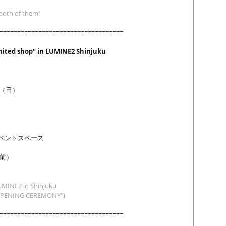
 both of them!
===================================
imited shop" in LUMINE2 Shinjuku
日（日）
ベントスペース
Y前）
UMINE2 in Shinjuku
f "OPENING CEREMONY")
===================================