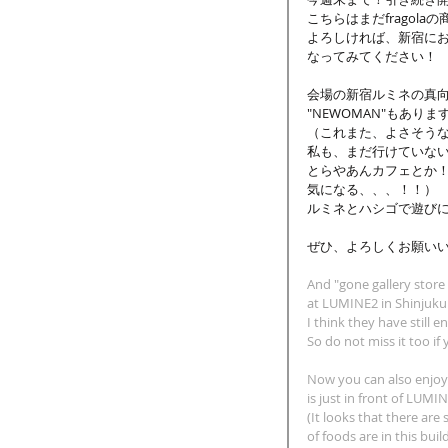
こちらはまだfragol
よろしければ、新宿に
なってみてください！
会場の新宿ルミネの真
"NEWOMAN"もありま
（これまた、よさそう
私も、まだ行けていな
とらやあんカフェとか！B
気になる、、、！！）
ルミネとハシゴで遊び
ぜひ、よろしくお願い
And "gone gallery store l
at LUMINE2 in Shinjuku
I think they have still
So do not miss it too if
Now you can also enjo
is just in front of LUMI
(It looks that there ar
of foods are in this buil