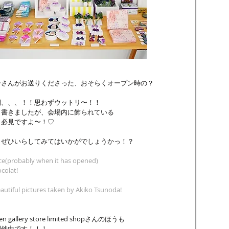
ーさんがお送りくださった、おそらくオープン時の？
間、、、！！思わずウットリ〜！！
も書きましたが、会場内に飾られている
も必見ですよ〜！♡
、ぜひいらしてみてはいかがでしょうかっ！？
lace(probably when it has opened)
colat!
eautiful pictures taken by Akiko Tsunoda!
llery store limited shopさんのほうも
開催中です！！！