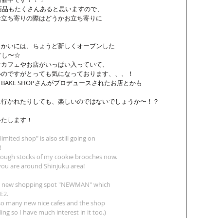
aの商品もたくさんあると思いますので、
お立ち寄りの際はどうかお立ち寄りに
向かいには、ちょうど新しくオープンした
すし〜☆
なカフェやお店がいっぱい入っていて、
いのですがとっても気になっております、、、！
AKE SHOPさんがプロデュースされたお店とかも
に行かれたりしても、楽しいのではないでしょうか〜！？
いたします！
imited shop" is also still going on 
!
 enough stocks of my cookie brooches now.
 you are around Shinjuku area!
y new shopping spot "NEWMAN" which
NE2.
e so many new nice cafes and the shop
ding so I have much interest in it too.)