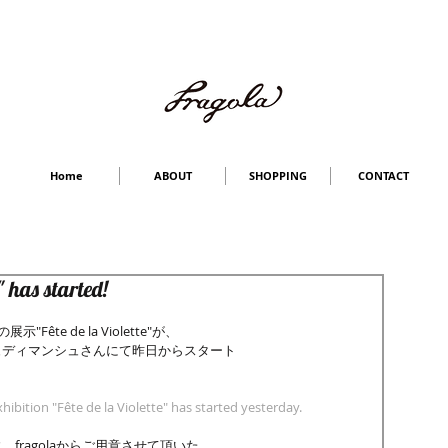
Home
ABOUT
SHOPPING
CONTACT
" has started!
の展示"Fête de la Violette"が、
ュディマンシュさんにて昨日からスタート
hibition "Fête de la Violette" has started yesterday.
fragolaからご用意させて頂いた