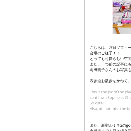
こちらは、昨日ソフィ
会場のご様子！！
とっても可愛らしい空
また、一つ前の記事に
角田明子さんのお写真
表参道お散歩をかねて
This is the pic of the p
sent from Sophie et Cho
So cute!
Also, do not miss the b
また、新宿ルミネ2のgoen ga
今週末まで！引き続き