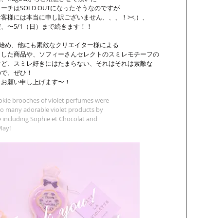
チはSOLD OUTになったそうなのですが
客様には本当に申し訳ございません、、、！><,）、
、〜5/1（日）まで続きます！！
olatさん始め、他にも素敵なクリエイター様による
とした商品や、ソフィーさんセレクトのスミレモチーフの
など、スミレ好きにはたまらない、それはそれは素敵な
ので、ぜひ！
くお願い申し上げます〜！
okie brooches of violet perfumes were
e so many adorable violet products by
e including Sophie et Chocolat and 
 May!