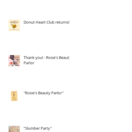
Donut Heart Club returns!
Thank you! - Rosie's Beauty
Parlor
"Rosie's Beauty Parlor"
"Slumber Party"