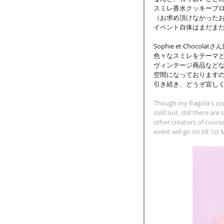
スミレ香水クッキーブロー
（お求め頂けなかったお
イベント自体はまだまだ
Sophie et Choc
色々なスミレをテーマ
ヴィンテージ商品など
空間になっております
引き続き、どうぞ宜し
Though my fragola's co
sold out, still there ar
other creators of cours
event will go on till 1st