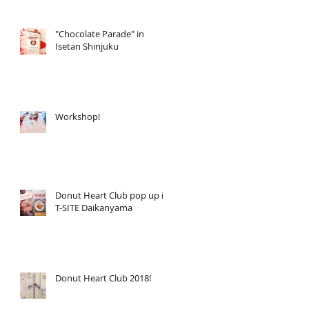
"Chocolate Parade" in
Isetan Shinjuku
Workshop!
Donut Heart Club pop up in
T-SITE Daikanyama
Donut Heart Club 2018!