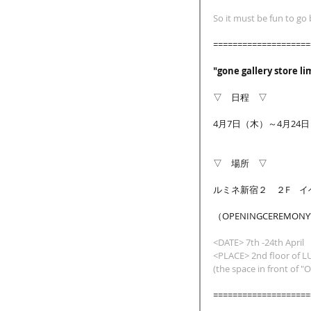
So it must be fun to go
====================
"gone gallery store l
▽　日程　▽
4月7日（木）～4月24
▽　場所　▽
ルミネ新宿２　２F　イ
（OPENINGCEREMON
<DATE> 7th -24th April
<PLACE> 2nd floor of L
(the space in front o
====================