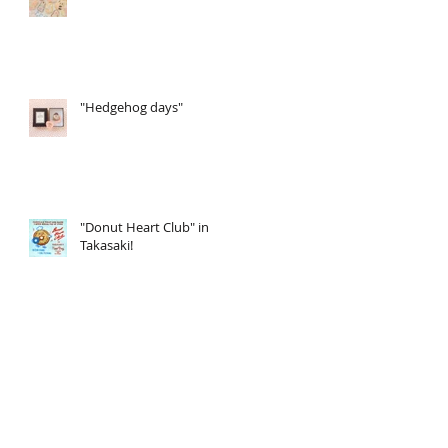
"Hedgehog days"
"Donut Heart Club" in
Takasaki!