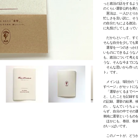
っと政治の話をするよ
のくらい選挙公約を果
憲法は、一人ひとりが
忙しさを言い訳に、そ
の自分たちによる政治
に丸投げしてしまって
​ だからといって、す
そんな自分を少しでも
選挙を一つのきっかけ
いものにできるような
も、政治について考え
うな、そんな今までに
そんな思いから作ったのが
ト』です。
メインは、5回分の「
すページ」がセットに
「選挙がくるまでペー
と、したことを記録す
の記録、選挙の結果、
の」、なんていうちょ
らず、自分の中でその
単純に選挙というもの
ほかにも、巻頭、巻末
がいっぱいです。
このノートが、どうか