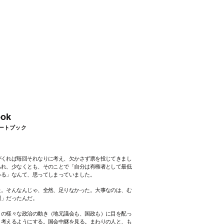
ook
ートブック
がくれば毎回それなりに考え、欠かさず票を投じてきまし
あれ、少なくとも、そのことで「自分は有権者として最低
いる」なんて、思ってしまっていました。
た。そんなんじゃ、全然、足りなかった。
大事なのは、む
間」だったんだ。
の様々な政治の動き（地元議会も、国政も）に目を配っ
と考えるようにする。国会中継を見る。まわりの人と、も