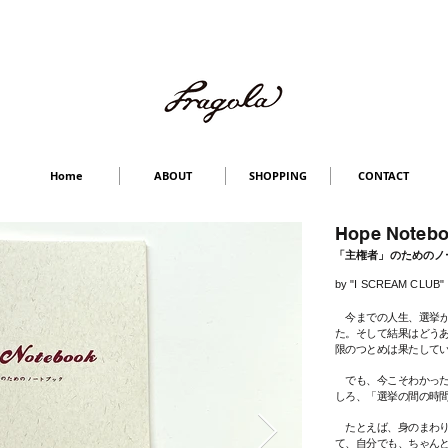
Home
ABOUT
SHOPPING
CONTACT
Hope Noteb
「主権者」のためのノ
by "I SCREAM CLUB"
今までの人生、
選挙
た。そして結果はどう
限のつとめは果たして
​ でも、今こそわかっ
しろ、「選挙の間の時
たとえば、身のまわり
て、自分でも、ちゃん