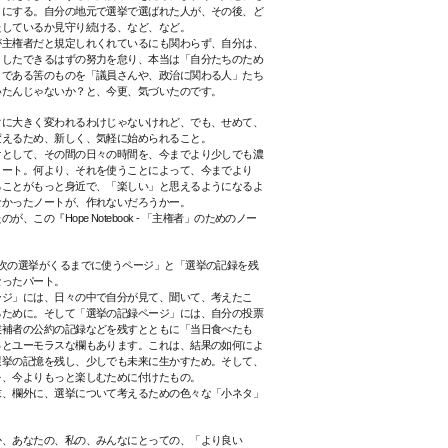
うにする。自分の地元で選挙で選ばれた人が、その後、ど
たしているか見守り続ける、など、など。
主権者だと規定しれくれているにも関わらず、
自分は、
うしたできるはずの努力を怠り、本当は「自分たちのため
」である筈のものを「議員さんや、政治に関わる人」たち
いたんじゃないか？
と、今更、気づいたのです。
ぐに大きく変われるわけじゃないけれど、でも、せめて、
変えるため、新しく、気軽に始められること。
として、その間の日々の時間を、今までより少しでも濃
ノート。
何より、それを使うことによって、今までより
ることがもっと身近で、「楽しい」と思えるようになるよ
なかったノートが、作れないだろうかー。
、この『Hope Note
book - 「主権者」のためのノー
次の選挙がくるまでに使うページ」と「選挙の記録を残
なったパート。
ジ」には、日々の中で自分が見て、聞いて、考えたこ
るために。そして
「選挙の記録ページ」には、自分の投票
候補者の公約の記録などを残すとともに「当日食べたも
っとユーモラスな欄もあります。
これは、結果の如何によ
選挙の記憶を残し、少しでも未来に生かすため。そして、
を、今よりもっと楽しむために付けたもの。
、欄外に、選挙について考えるための色々な「小ネタ」
、あなたの、私の、みんなにとっての、「より良い